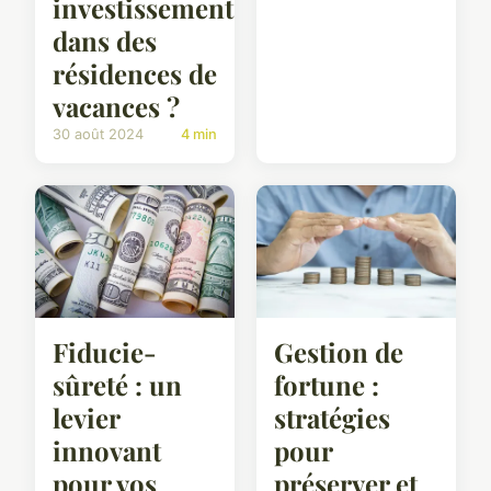
investissement
dans des
résidences de
vacances ?
30 août 2024
4 min
Fiducie-
Gestion de
sûreté : un
fortune :
levier
stratégies
innovant
pour
pour vos
préserver et