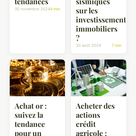
tendances
sismiques
sur les
30 novembre 2024
4 min
investissements
immobiliers
?
30 août 2024
7 min
Achat or :
Acheter des
suivez la
actions
tendance
crédit
pour un
agricole :