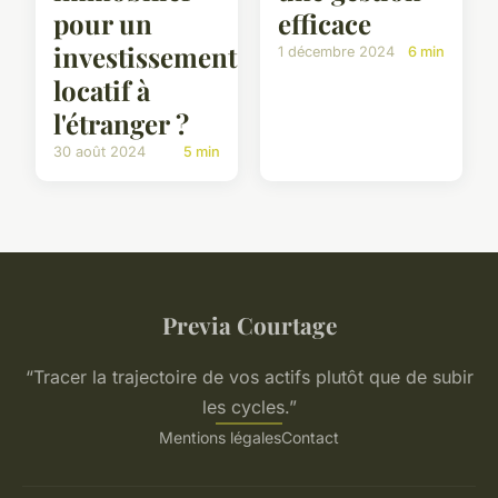
pour un
efficace
investissement
1 décembre 2024
6 min
locatif à
l'étranger ?
30 août 2024
5 min
Previa Courtage
“Tracer la trajectoire de vos actifs plutôt que de subir
les cycles.”
Mentions légales
Contact