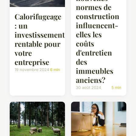
normes de
construction
Calorifugeage
influencent-
: un
elles les
investissement
coûts
rentable pour
d'entretien
votre
des
entreprise
immeubles
19 novembre 2024
6 min
anciens?
30 août 2024
5 min